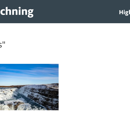
Hig
s"