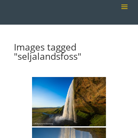
Images tagged
"seljalandsfoss"