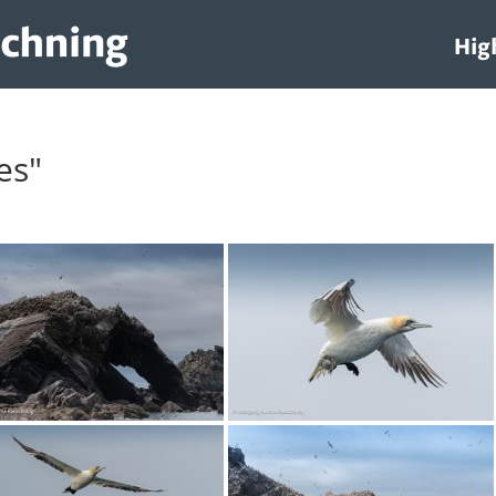
Hig
es"