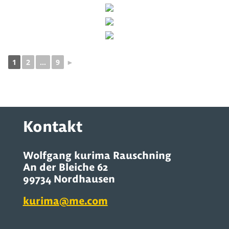
1
2
...
9
►
Kontakt
Wolfgang kurima Rauschning
An der Bleiche 62
99734 Nordhausen
kurima@me.com